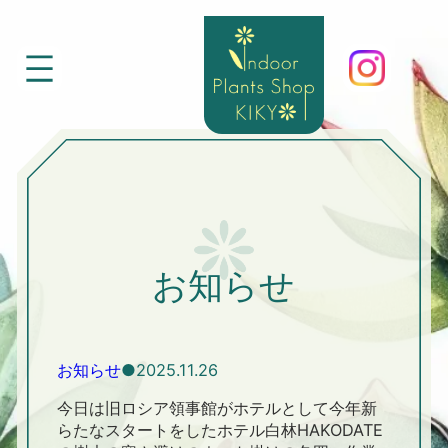
内
容
を
ス
キ
ッ
プ
お知らせ
お知らせ
2025.11.26
今日は旧ロシア領事館がホテルとして今年新
らたなスタートをしたホテル白林HAKODATE