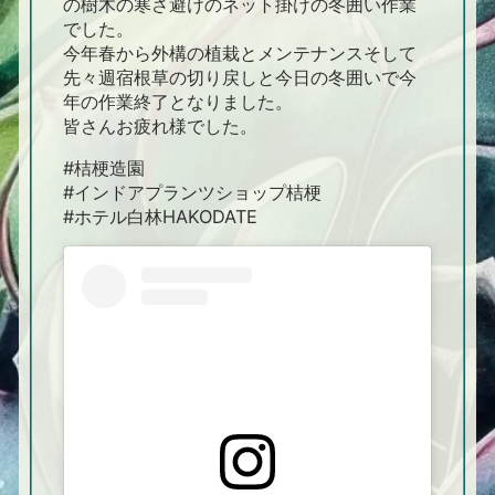
の樹木の寒さ避けのネット掛けの冬囲い作業
でした。
今年春から外構の植栽とメンテナンスそして
先々週宿根草の切り戻しと今日の冬囲いで今
年の作業終了となりました。
皆さんお疲れ様でした。
#桔梗造園
#インドアプランツショップ桔梗
#ホテル白林HAKODATE