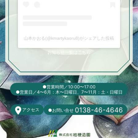
山本かおる(@kmartykaoru8)がシェアした投稿
お知らせ一覧はこちら
●営業時間／10:00〜17:00
●営業日／4〜6月：木
〜
日曜日
、7〜11月：土・日曜日
0138-46-4646
アクセス
●お問い合せ