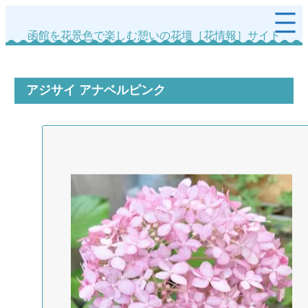
内
容
函館を花景色で楽しむ憩いの花壇［花情報］サイト
を
ス
キ
ッ
アジサイ アナベルピンク
プ