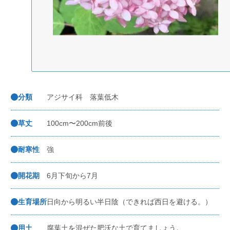
分類
アジサイ科 落葉低木
草丈
100cm〜200cm前後
耐寒性
強
開花期
6月下旬から7月
生育場所
日向から明るい半日陰（できれば西日を避ける。）
用土
腐葉土を混ぜた肥沃な土で育てましょう。